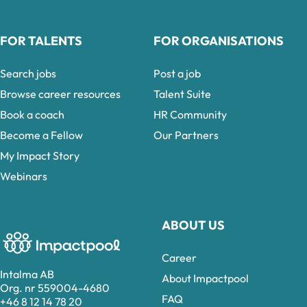
FOR TALENTS
FOR ORGANISATIONS
Search jobs
Post a job
Browse career resources
Talent Suite
Book a coach
HR Community
Become a Fellow
Our Partners
My Impact Story
Webinars
ABOUT US
Career
Intalma AB
About Impactpool
Org. nr 559004-4680
FAQ
+46 8 12 14 78 20