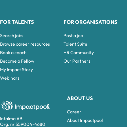
FOR TALENTS
FOR ORGANISATIONS
Search jobs
Post a job
Browse career resources
Talent Suite
Book a coach
HR Community
Become a Fellow
Our Partners
My Impact Story
Webinars
ABOUT US
Career
Intalma AB
About Impactpool
Org. nr 559004-4680