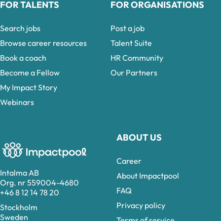
FOR TALENTS
FOR ORGANISATIONS
Search jobs
Post a job
Browse career resources
Talent Suite
Book a coach
HR Community
Become a Fellow
Our Partners
My Impact Story
Webinars
ABOUT US
Career
Intalma AB
About Impactpool
Org. nr 559004-4680
FAQ
+46 8 12 14 78 20
Privacy policy
Stockholm
Sweden
Terms of service