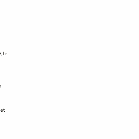
, le
à
get