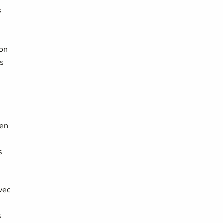
s
ion
es
 en
s
vec
s