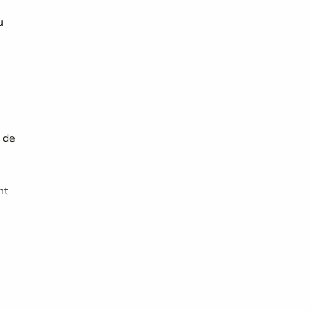
u
e de
nt