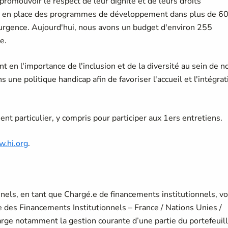
 promouvoir le respect de leur dignité et de leurs droits
is en place des programmes de développement dans plus de 6
’urgence. Aujourd'hui, nous avons un budget d'environ 255
e.
en l'importance de l'inclusion et de la diversité au sein de n
ne politique handicap afin de favoriser l'accueil et l'intégrat
t particulier, y compris pour participer aux 1ers entretiens.
.hi.org
.
nnels, en tant que Chargé.e de financements institutionnels, v
e des Financements Institutionnels – France / Nations Unies /
rge notamment la gestion courante d’une partie du portefeuil