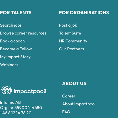
FOR TALENTS
FOR ORGANISATIONS
Search jobs
Post a job
Browse career resources
Talent Suite
Book a coach
HR Community
Become a Fellow
Our Partners
My Impact Story
Webinars
ABOUT US
Career
Intalma AB
About Impactpool
Org. nr 559004-4680
FAQ
+46 8 12 14 78 20