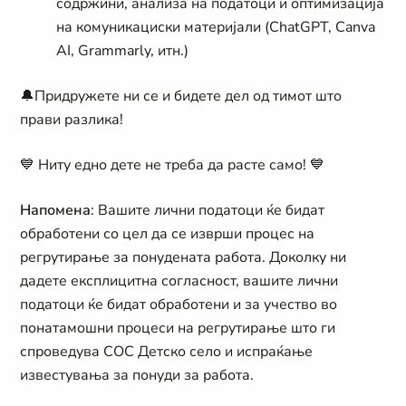
содржини, анализа на податоци и оптимизација
на комуникациски материјали (ChatGPT, Canva
AI, Grammarly, итн.)
🔔
Придружете ни се и бидете дел од тимот што
прави разлика!
💙
Ниту едно дете не треба да расте само!
💙
Напомена
: Вашите лични податоци ќе бидат
обработени со цел да се изврши процес на
регрутирање за понудената работа. Доколку ни
дадете експлицитна согласност, вашите лични
податоци ќе бидат обработени и за учество во
понатамошни процеси на регрутирање што ги
спроведува СОС Детско село и испраќање
известувања за понуди за работа.