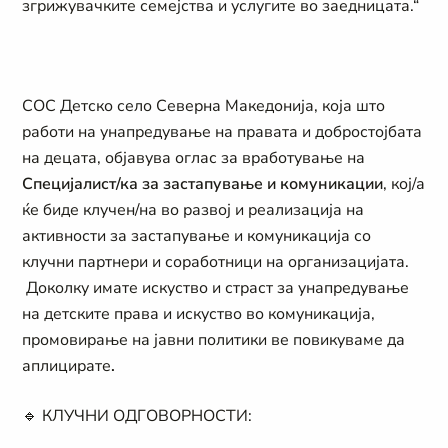
згрижувачките семејства и услугите во заедницата.“
СОС Детско село Северна Македонија, која што
работи на унапредување на правата и добростојбата
на децата, објавува оглас за вработување на
Специјалист/ка за застапување и комуникации
, кој/а
ќе биде клучен/на во развој и реализација на
активности за застапување и комуникација со
клучни партнери и соработници на организацијата.
Доколку имате искуство и страст за унапредување
на детските права и искуство во комуникација,
промовирање на јавни политики
ве повикуваме да
аплицирате
.
🔹
КЛУЧНИ ОДГОВОРНОСТИ: