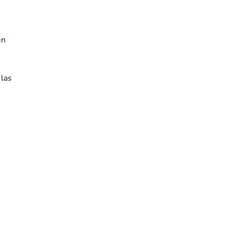
en
 las