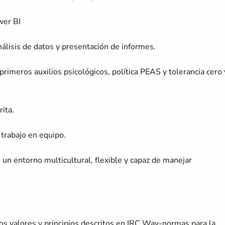
wer BI
nálisis de datos y presentación de informes.
imeros auxilios psicológicos, política PEAS y tolerancia cero 
ita.
trabajo en equipo.
un entorno multicultural, flexible y capaz de manejar
los valores y principios descritos en IRC Way-normas para la