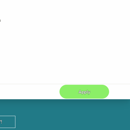
h
Apply
!