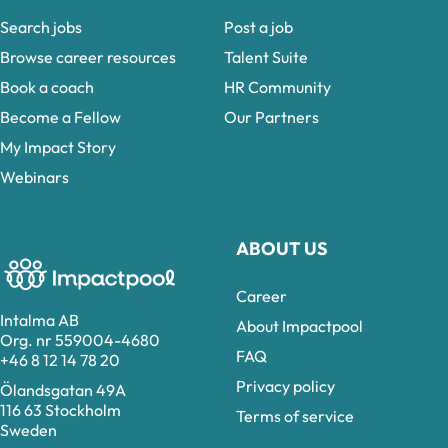
Search jobs
Post a job
Browse career resources
Talent Suite
Book a coach
HR Community
Become a Fellow
Our Partners
My Impact Story
Webinars
ABOUT US
Career
Intalma AB
About Impactpool
Org. nr 559004-4680
FAQ
+46 8 12 14 78 20
Privacy policy
Ölandsgatan 49A
116 63 Stockholm
Terms of service
Sweden