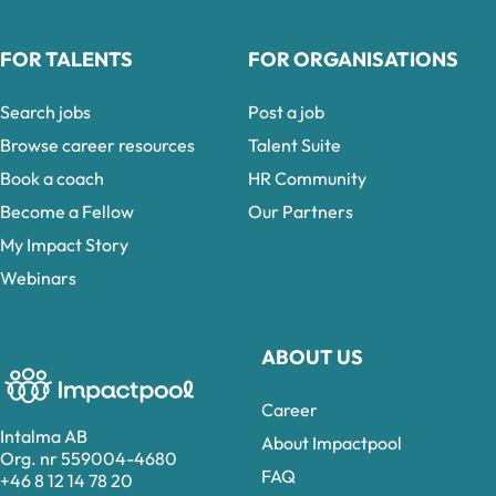
FOR TALENTS
FOR ORGANISATIONS
Search jobs
Post a job
Browse career resources
Talent Suite
Book a coach
HR Community
Become a Fellow
Our Partners
My Impact Story
Webinars
ABOUT US
Career
Intalma AB
About Impactpool
Org. nr 559004-4680
FAQ
+46 8 12 14 78 20