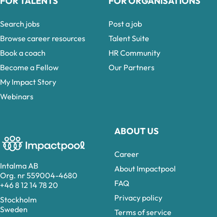
FOR TALENTS
FOR ORGANISATIONS
Search jobs
Post a job
Browse career resources
Talent Suite
Book a coach
HR Community
Become a Fellow
Our Partners
My Impact Story
Webinars
ABOUT US
Career
Intalma AB
About Impactpool
Org. nr 559004-4680
FAQ
+46 8 12 14 78 20
Privacy policy
Stockholm
Sweden
Terms of service