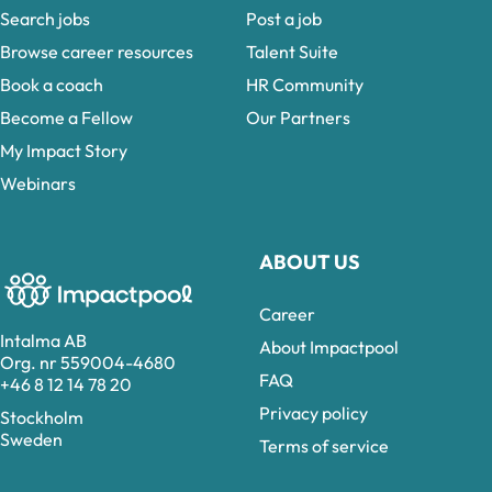
Search jobs
Post a job
Browse career resources
Talent Suite
Book a coach
HR Community
Become a Fellow
Our Partners
My Impact Story
Webinars
ABOUT US
Career
Intalma AB
About Impactpool
Org. nr 559004-4680
FAQ
+46 8 12 14 78 20
Privacy policy
Stockholm
Sweden
Terms of service