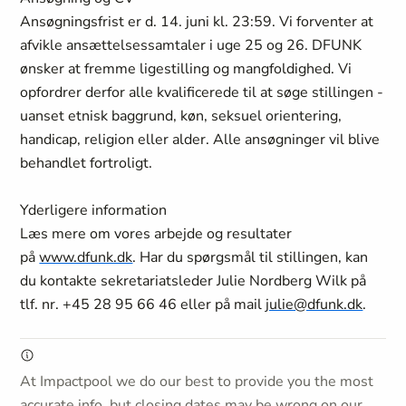
Ansøgningsfrist er d. 14. juni kl. 23:59. Vi forventer at
afvikle ansættelsessamtaler i uge 25 og 26. DFUNK
ønsker at fremme ligestilling og mangfoldighed. Vi
opfordrer derfor alle kvalificerede til at søge stillingen -
uanset etnisk baggrund, køn, seksuel orientering,
handicap, religion eller alder. Alle ansøgninger vil blive
behandlet fortroligt.
Yderligere information
Læs mere om vores arbejde og resultater
på
www.dfunk.dk
. Har du spørgsmål til stillingen, kan
du kontakte sekretariatsleder Julie Nordberg Wilk på
tlf. nr. +45 28 95 66 46 eller på mail
julie@dfunk.dk
.
At Impactpool we do our best to provide you the most
accurate info, but closing dates may be wrong on our