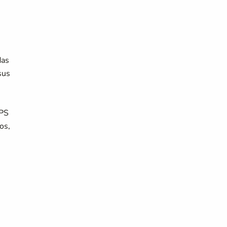
das
sus
OPS
os,