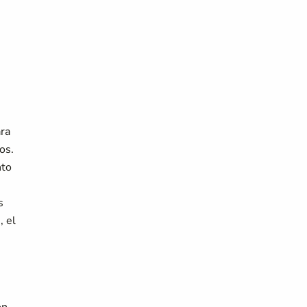
ara
os.
nto
s
, el