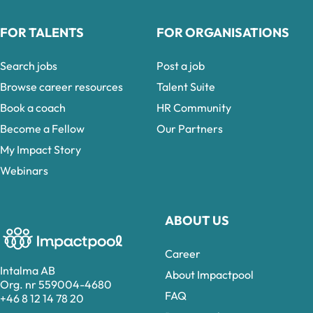
FOR TALENTS
FOR ORGANISATIONS
Search jobs
Post a job
Browse career resources
Talent Suite
Book a coach
HR Community
Become a Fellow
Our Partners
My Impact Story
Webinars
ABOUT US
Career
Intalma AB
About Impactpool
Org. nr 559004-4680
FAQ
+46 8 12 14 78 20