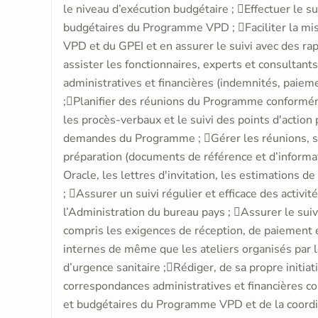
le niveau d’exécution budgétaire ; Effectuer le su
budgétaires du Programme VPD ; Faciliter la mi
VPD et du GPEI et en assurer le suivi avec des ra
assister les fonctionnaires, experts et consultan
administratives et financières (indemnités, paie
;Planifier des réunions du Programme conforméme
les procès-verbaux et le suivi des points d'actio
demandes du Programme ; Gérer les réunions, sém
préparation (documents de référence et d’informa
Oracle, les lettres d'invitation, les estimations 
; Assurer un suivi régulier et efficace des activ
l’Administration du bureau pays ; Assurer le sui
compris les exigences de réception, de paiement e
internes de même que les ateliers organisés par 
d’urgence sanitaire ;Rédiger, de sa propre initiat
correspondances administratives et financières co
et budgétaires du Programme VPD et de la coordin