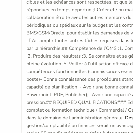
cibles et les échéances sont respectées, et que l
répondues en temps opportun ;Créer et / ou ma
collaboration étroite avec les autres membres du 
périodiques ou spéciaux sur le budget et les cont
BMS/GSM/Oracle, pour établir les demandes de vo
; Accomplir toutes autres tâches requises dans 
par la hiérarchie.## Compétence de l’OMS :1. Com
;2. Produire des résultats ;3. Se connaître et se
pleine évolution ;5. Veiller à l’utilisation effica
compétences fonctionnelles (connaissances essen
poste)- Bonne connaissance des procédures stan
capacité de planification ;- Avoir une bonne conna
Powerpoint, PDF, Publisher);- Avoir une capacité
pression.## REQUIRED QUALIFICATIONS### Edu
complet ou formation technique / Commercial / Ge
dans le domaine de l'administration générale.
Des
gestion/comptabilité ou finances serait un avant