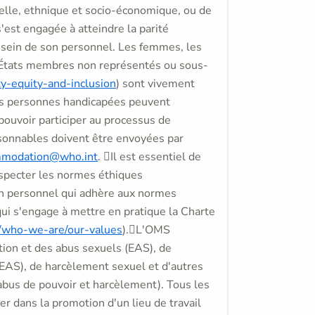
relle, ethnique et socio-économique, ou de
'est engagée à atteindre la parité
sein de son personnel. Les femmes, les
 États membres non représentés ou sous-
ty-equity-and-inclusion
) sont vivement
es personnes handicapées peuvent
uvoir participer au processus de
onnables doivent être envoyées par
mmodation@who.int
. Il est essentiel de
respecter les normes éthiques
un personnel qui adhère aux normes
qui s'engage à mettre en pratique la Charte
t/who-we-are/our-values
).L'OMS
ation et des abus sexuels (EAS), de
 (EAS), de harcèlement sexuel et d'autres
abus de pouvoir et harcèlement). Tous les
r dans la promotion d'un lieu de travail