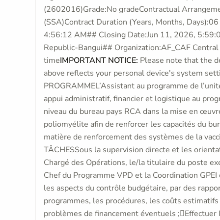
(2602016)Grade:No gradeContractual Arrangeme
(SSA)Contract Duration (Years, Months, Days):0
4:56:12 AM## Closing Date:Jun 11, 2026, 5:59:0
Republic-Bangui## Organization:AF_CAF Central 
time
IMPORTANT NOTICE:
Please note that the de
above reflects your personal device's system se
PROGRAMMEL’Assistant au programme de l’unité 
appui administratif, financier et logistique au p
niveau du bureau pays RCA dans la mise en œuvre 
poliomyélite afin de renforcer les capacités du bu
matière de renforcement des systèmes de la va
TÂCHESSous la supervision directe et les orienta
Chargé des Opérations, le/la titulaire du poste ex
Chef du Programme VPD et la Coordination GPEI e
les aspects du contrôle budgétaire, par des rapport
programmes, les procédures, les coûts estimatifs 
problèmes de financement éventuels ;Effectuer 