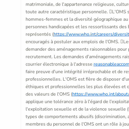
matrimoniale, de l'appartenance religieuse, cultu
toute autre caractéristique personnelle. L'OMS s
hommes-femmes et la diversité géographique au 
personnes handicapées et les ressortissants des
représentés (
https://www.who.int/careers/diversi
encouragés à postuler aux emplois de l'OMS. L
demander des aménagements raisonnables pour po
recrutement. Les demandes d'aménagements rais
courrier électronique à l'adresse
reasonableacco
faire preuve d'une intégrité irréprochable et de 
professionnelles. L'OMS est fière de disposer d'
éthiques et professionnelles les plus élevées et 
des valeurs de l'OMS (
https://www.who.int/abou
applique une tolérance zéro à l'égard de l'exploit
l'exploitation sexuelle et de la violence sexuelle
types de comportements abusifs (discrimination, 
membres du personnel de l'OMS ont un rôle à joue