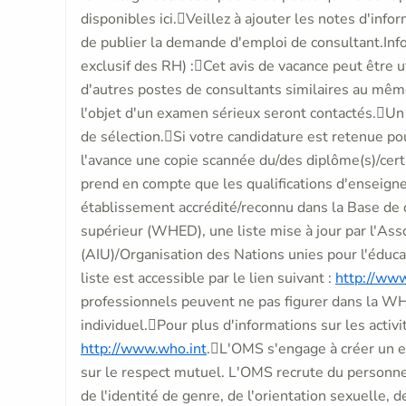
disponibles ici.Veillez à ajouter les notes d'in
de publier la demande d'emploi de consultant.Inf
exclusif des RH) :Cet avis de vacance peut être ut
d'autres postes de consultants similaires au mêm
l'objet d'un examen sérieux seront contactés.Un
de sélection.Si votre candidature est retenue pou
l'avance une copie scannée du/des diplôme(s)/certi
prend en compte que les qualifications d'enseig
établissement accrédité/reconnu dans la Base de
supérieur (WHED), une liste mise à jour par l'Asso
(AIU)/Organisation des Nations unies pour l'éduca
liste est accessible par le lien suivant :
http://ww
professionnels peuvent ne pas figurer dans la WH
individuel.Pour plus d'informations sur les activit
http://www.who.int
.L'OMS s'engage à créer un en
sur le respect mutuel. L'OMS recrute du personn
de l'identité de genre, de l'orientation sexuelle, de