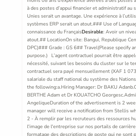
moins 08 ans d’expérience avérées à des postes a
à des postes d’appui financier et administratif a
Unies serait un avantage. Une expérience à l’util
systèmes ERP serait un atout.### Use of Languag
connaissance du Français
Desirable
: Avoir un nive
atout.## LocationOn site: Bangui, Republique Cent
DPC)### Grade : GS 6## Travel(Please specify any
purpose.) L’agent contractuel pourrait être appelé
nécessité, suivant les besoins du cluster sur l
contractuel sera payé mensuellement (XAF 1 073 0
salariale du staff national du système des Natio
the following:a.Hiring Manager: Dr BAKU Adanb.C
BERTHE Adam et Dr KOUATCHO Georgesc.Admi
AngeliqueDuration of the advertisement is 2 wee
manager will receive a notification from Stellis 
2 - À remplir par les recruteurs des ressources h
l'image de l'entreprise sur nos portails de carrière
formatage des descriptions de poste qui ne sont 