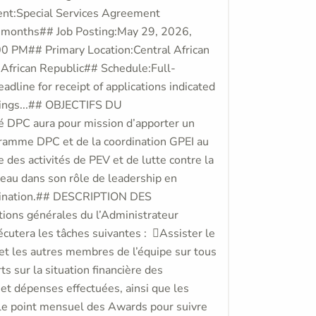
nt:Special Services Agreement
6 months## Job Posting:May 29, 2026,
0 PM## Primary Location:Central African
African Republic## Schedule:Full-
adline for receipt of applications indicated
ttings...## OBJECTIFS DU
DPC aura pour mission d’apporter un
rogramme DPC et de la coordination GPEI au
des activités de PEV et de lutte contre la
reau dans son rôle de leadership en
ccination.## DESCRIPTION DES
tions générales du l’Administrateur
écutera les tâches suivantes : Assister le
t les autres membres de l’équipe sur tous
s sur la situation financière des
et dépenses effectuées, ainsi que les
le point mensuel des Awards pour suivre