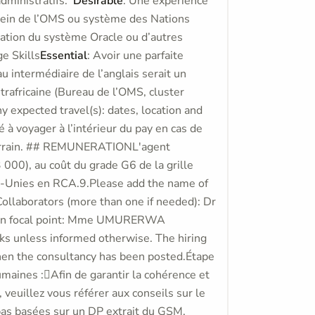
dministratifs.
Desirable
: Une expérience
u sein de l’OMS ou système des Nations
isation du système Oracle ou d’autres
e Skills
Essential
: Avoir une parfaite
au intermédiaire de l’anglais serait un
rafricaine (Bureau de l’OMS, cluster
 expected travel(s): dates, location and
 à voyager à l’intérieur du pay en cas de
e terrain. ## REMUNERATIONL'agent
00), au coût du grade G6 de la grille
ns-Unies en RCA.9.Please add the name of
ollaborators (more than one if needed): Dr
n focal point: Mme UMURERWA
ks unless informed otherwise. The hiring
when the consultancy has been posted.Étape
umaines :Afin de garantir la cohérence et
, veuillez vous référer aux conseils sur le
pas basées sur un DP extrait du GSM,