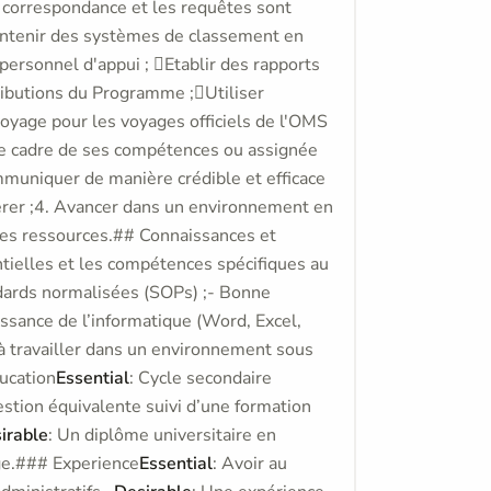
a correspondance et les requêtes sont
intenir des systèmes de classement en
personnel d'appui ; Etablir des rapports
ributions du Programme ;Utiliser
yage pour les voyages officiels de l'OMS
le cadre de ses compétences ou assignée
muniquer de manière crédible et efficace
 gérer ;4. Avancer dans un environnement en
ce des ressources.## Connaissances et
tielles et les compétences spécifiques au
dards normalisées (SOPs) ;- Bonne
issance de l’informatique (Word, Excel,
 à travailler dans un environnement sous
cation
Essential
: Cycle secondaire
stion équivalente suivi d’une formation
irable
: Un diplôme universitaire en
age.### Experience
Essential
: Avoir au