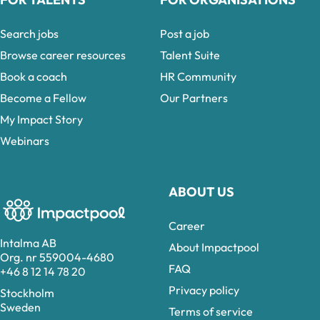
Search jobs
Post a job
Browse career resources
Talent Suite
Book a coach
HR Community
Become a Fellow
Our Partners
My Impact Story
Webinars
ABOUT US
Career
Intalma AB
About Impactpool
Org. nr 559004-4680
FAQ
+46 8 12 14 78 20
Privacy policy
Stockholm
Sweden
Terms of service