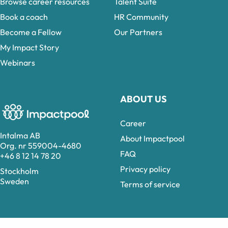
Browse career resources
Talent Suite
Book a coach
HR Community
Become a Fellow
Our Partners
My Impact Story
Webinars
ABOUT US
Career
Intalma AB
About Impactpool
Org. nr 559004-4680
FAQ
+46 8 12 14 78 20
Privacy policy
Stockholm
Sweden
Terms of service